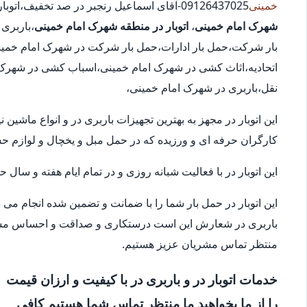
خمینی
09126437025-آقای اسماعیل رنجبر در صد تخفیف،اتوبار در محدوده شهرک امام خمینی،
شهرک امام خمینی
،
اتوبار در منطقه شهرک امام خمینی
،باربری
بار شرکت،حمل بار ادارات،حمل بار شرکت در شهرک امام خمینی،
اتحادیه،اثاث کشی در شهرک امام خمینی،اسباب کشی در شهرک
نقل،باربری در شهرک امام خمینی،
این اتوبار در مجهز به بهترین تجهیزات باربری در و انواع ماشی
کارگران حرفه ای و ورزیده که در حمل مبل و یخچال و لوازم 
این اتوبار در با فعالیت شبانه روزی و در تمام ایام هفته و سال
این اتوبار در حمل بار شما را با ضمانت و تضمین شده انجام می
باربری در شعارش این است درستکاری و صداقت و احساس مسئو
منتظر تماس مشریان عزیز هستیم.
خدمات اتوبار در و باربری در با کیفیت و ارزان قیمت
را از ما بخواهید ما منتظر تماس شما هستیم کافی