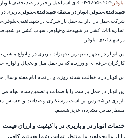
نیلوفر
09126437025-آقای اسماعیل رنجبر در صد تخفیف،اتوبار در محدوده شهیدقندی-نیلوفر،
شهیدقندی-نیلوفر
،
اتوبار در منطقه شهیدقندی-نیلوفر
،باربری در 
شرکت،حمل بار ادارات،حمل بار شرکت در شهیدقندی-نیلوفر،حمل 
اتحادیه،اثاث کشی در شهیدقندی-نیلوفر،اسباب کشی در شهیدقن
در شهیدقندی-نیلوفر،
این اتوبار در مجهز به بهترین تجهیزات باربری در و انواع ماشی
کارگران حرفه ای و ورزیده که در حمل مبل و یخچال و لوازم 
این اتوبار در با فعالیت شبانه روزی و در تمام ایام هفته و سال
این اتوبار در حمل بار شما را با ضمانت و تضمین شده انجام می
باربری در شعارش این است درستکاری و صداقت و احساس مسئو
منتظر تماس مشریان عزیز هستیم.
خدمات اتوبار در و باربری در با کیفیت و ارزان قیمت
را از ما بخواهید ما منتظر تماس شما هستیم کافی